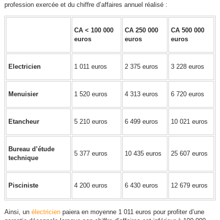
profession exercée et du chiffre d’affaires annuel réalisé :
CA < 100 000
CA 250 000
CA 500 000
euros
euros
euros
Electricien
1 011 euros
2 375 euros
3 228 euros
Menuisier
1 520 euros
4 313 euros
6 720 euros
Etancheur
5 210 euros
6 499 euros
10 021 euros
Bureau d’étude
5 377 euros
10 435 euros
25 607 euros
technique
Pisciniste
4 200 euros
6 430 euros
12 679 euros
Ainsi, un
électricien
paiera en moyenne 1 011 euros pour profiter d’une