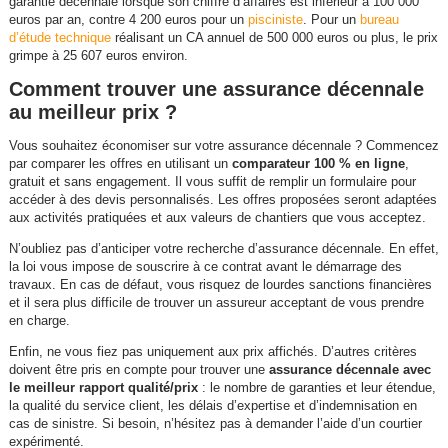
garantie décennale lorsque son chiffre d’affaires est inférieur à 100 000
euros par an, contre 4 200 euros pour un
pisciniste
. Pour un
bureau
d’étude technique
réalisant un CA annuel de 500 000 euros ou plus, le prix
grimpe à 25 607 euros environ.
Comment trouver une assurance décennale
au meilleur prix ?
Vous souhaitez économiser sur votre assurance décennale ? Commencez
par comparer les offres en utilisant un
comparateur 100 % en ligne
,
gratuit et sans engagement. Il vous suffit de remplir un formulaire pour
accéder à des devis personnalisés. Les offres proposées seront adaptées
aux activités pratiquées et aux valeurs de chantiers que vous acceptez.
N’oubliez pas d’anticiper votre recherche d’assurance décennale. En effet,
la loi vous impose de souscrire à ce contrat avant le démarrage des
travaux. En cas de défaut, vous risquez de lourdes sanctions financières
et il sera plus difficile de trouver un assureur acceptant de vous prendre
en charge.
Enfin, ne vous fiez pas uniquement aux prix affichés. D’autres critères
doivent être pris en compte pour trouver une
assurance décennale avec
le meilleur rapport qualité/prix
: le nombre de garanties et leur étendue,
la qualité du service client, les délais d’expertise et d’indemnisation en
cas de sinistre. Si besoin, n’hésitez pas à demander l’aide d’un courtier
expérimenté.