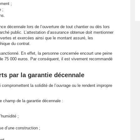
ement ;
 ;
ns.
nce décennale lors de l’ouverture de tout chantier ou dès lors
arché public. L’attestation d’assurance obtenue doit mentionner
ouvertes et exercées ainsi que le montant assuré, les
hique du contrat.
sanctionné. En effet, la personne concernée encourt une peine
e 75 000 euros. Par conséquent, il est vivement recommandé
s par la garantie décennale
ompromettent la solidité de l’ouvrage ou le rendent impropre
 champ de la garantie décennale :
’humidité ;
se d’une construction ;
ent.