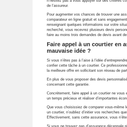
n’hésitez pas à vous appuyer sur des critères comm
de l’assureur.
Pour augmenter vos chances de trouver une assu
comparateur en ligne gratuit et sans engagement.
renseignant quelques informations sur votre situa
recherché, vous recevrez plusieurs devis personn
faire au moins trois demandes de devis avant de 
Faire appel à un courtier en
mauvaise idée ?
Si vous n’êtes pas à l’aise à l’idée d’entreprend
confier cette tâche à un courtier. Ce professionne
la meilleure offre en sollicitant son réseau de pa
En plus de vous proposer des devis personnalisés
concernant cette garantie.
Concrètement, faire appel à un courtier ne vous 
un temps précieux et réaliser d’importantes éco
Que vous choisissiez de comparer vous-même 
un courtier, n’oubliez d’initier vos recherches q
Effectivement, sans cette assurance, vous n’êtes
Si vous ne trouvez pas d’assurance décennale r