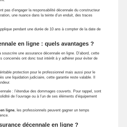
t pas d’engager la responsabilité décennale du constructeur
tration, une nuance dans la teinte d’un enduit, des traces
s’applique pendant une durée de 10 ans à compter de la date de
nnale en ligne : quels avantages ?
 à souscrire une assurance décennale en ligne. D’abord, cette
ls concernés ont donc tout intérêt à y adhérer pour éviter de
itable protection pour le professionnel mais aussi pour le
ès une liquidation judiciaire, cette garantie reste valable. Il
andeur.
cennale : l’étendue des dommages couverts. Pour rappel, sont
 solidité de l’ouvrage ou à l’un de ses éléments d’équipement
en ligne
, les professionnels peuvent gagner un temps
gence.
surance décennale en ligne ?