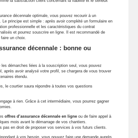
e la satisfaction client concernant la fiabilité et le sérieux
rance décennale optimale, vous pouvez recourir à un
 Le principe est simple : après avoir complété un formulaire en
tion professionnelle et les caractéristiques du contrat
alisés et pourrez souscrire en ligne. Il est recommandé de
faire un choix.
 assurance décennale : bonne ou
re les démarches liées à la souscription seul, vous pouvez
l, après avoir analysé votre profil, se chargera de vous trouver
rtenaires étendu.
, le courtier saura répondre à toutes vos questions
engage à rien. Grâce à cet intermédiaire, vous pourrez gagner
nomies.
les
offres d’assurance décennale en ligne
ou de faire appel à
uelques mois avant le démarrage de vos chantiers.
 pas en droit de proposer vos services à vos futurs clients.
épondant à vos besoin, vous pouvez faire une demande auprès